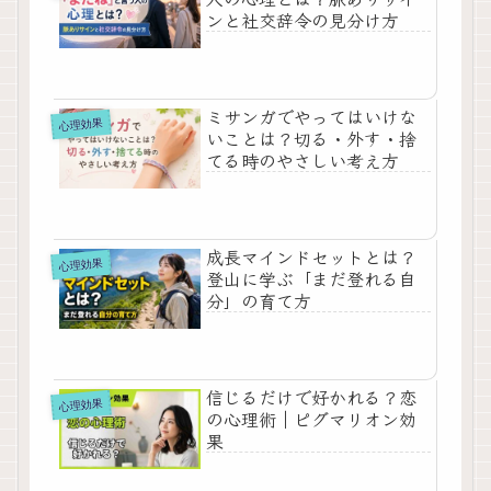
ンと社交辞令の見分け方
ミサンガでやってはいけな
心理効果
いことは？切る・外す・捨
てる時のやさしい考え方
成長マインドセットとは？
心理効果
登山に学ぶ「まだ登れる自
分」の育て方
信じるだけで好かれる？恋
心理効果
の心理術｜ピグマリオン効
果