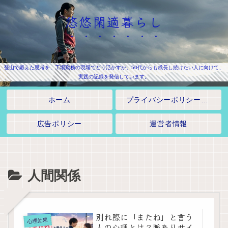
悠悠閑適暮らし
登山で鍛えた思考を、工場勤務の現場でどう活かすか。50代からも成長し続けたい人に向けて、
実践の記録を発信しています。
ホーム
プライバシーポリシー・免責事項
広告ポリシー
運営者情報
人間関係
別れ際に「またね」と言う
心理効果
人の心理とは？脈ありサイ