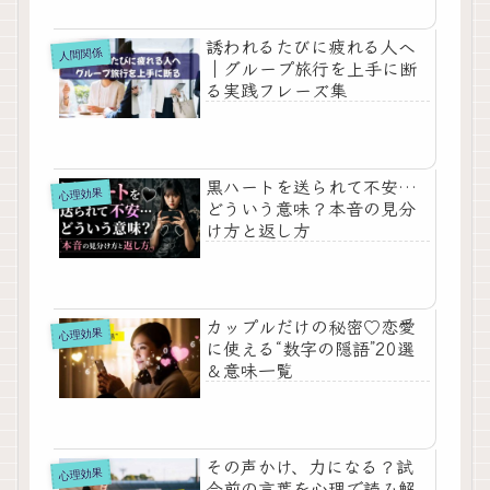
誘われるたびに疲れる人へ
人間関係
｜グループ旅行を上手に断
る実践フレーズ集
黒ハートを送られて不安…
心理効果
どういう意味？本音の見分
け方と返し方
カップルだけの秘密♡恋愛
心理効果
に使える“数字の隠語”20選
＆意味一覧
その声かけ、力になる？試
心理効果
合前の言葉を心理で読み解