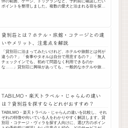
伴の範囲、ケージ、ドッグランなど、予約前に確認したい
ポイントを整理しました。複数の愛犬と泊まれる宿を探す
際の参考にしてください。
貸別荘とは？ホテル・旅館・コテージとの違
いやメリット、注意点を解説
「貸別荘に泊まってみたいけれど、ホテルや旅館とは何が
違うの？」「食事やタオルは自分で用意するの？」「無人
チェックインでも、初めて問題なく利用できるのか
な……」貸別荘に興味があっても、一般的なホテルや旅館
とは仕組みが違うため、少し不安に感じる...
TABILMO・楽天トラベル・じゃらんの違い
は？貸別荘を探すならどれがおすすめ？
TABILMO・楽天トラベル・じゃらんの違いを比較し、それ
ぞれの特徴や向いている人をわかりやすく解説します。貸
別荘・コテージ・ヴィラを探す人向けに、選び方のポイン
トや予約前に確認したい注意点も紹介。どのサービスが自